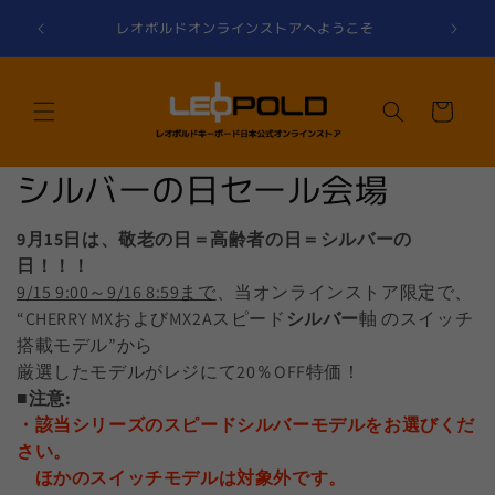
コンテ
税込5,
ンツに
レオポルドオンラインストアへようこそ
進む
カ
ー
ト
コ
シルバーの日セール会場
レ
9月15日は、敬老の日＝高齢者の日＝シルバーの
ク
日！！！
9/15 9:00～9/16 8:59まで
、当オンラインストア限定で、
シ
“CHERRY MXおよびMX2Aスピード
シルバー
軸 のスイッチ
搭載モデル”から
ョ
厳選したモデルがレジにて20％OFF特価！
ン
■注意:
・該当シリーズのスピードシルバーモデルをお選びくだ
:
さい。
ほかのスイッチモデルは対象外です。