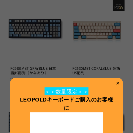
価
価
格
格
FC980MBT GRAYBLUE 日本
FC630MBT CORALBLUE 英語
語JIS配列（かなあり）
US配列
通
¥15,980から
通
¥13,980から
✕
常
常
＜＜数量限定＞＞
価
価
LEOPOLDキーボードご購入のお客様
格
格
に