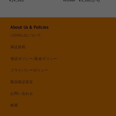
通
¥14,980
通
セ
¥9,980から
¥13,480
常
常
ー
価
価
ル
格
格
価
格
About Us & Policies
LEOPOLDについて
保証規程
保証ポリシー/返金ポリシー
プライバシーポリシー
製品保証規定
お問い合わせ
検索