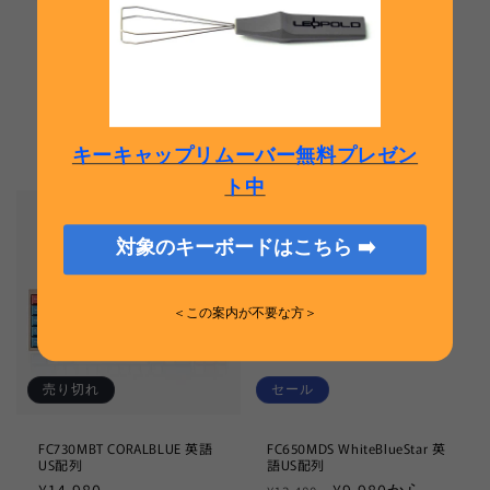
FC750RBT GRAYBLUE 日本語
FC660MBT GRAYBLUE 日本
JIS配列（かなあり）
語JIS配列（かなあり）
通
¥14,480から
通
¥13,980から
キーキャップリムーバー無料プレゼン
常
常
ト中
価
価
格
格
対象のキーボードはこちら ➡️
＜この案内が不要な方＞
売り切れ
セール
FC730MBT CORALBLUE 英語
FC650MDS WhiteBlueStar 英
US配列
語US配列